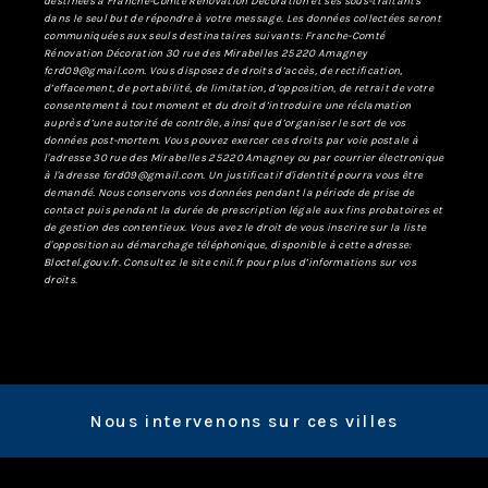
destinées à Franche-Comté Rénovation Décoration et ses sous-traitants
dans le seul but de répondre à votre message. Les données collectées seront
communiquées aux seuls destinataires suivants: Franche-Comté
Rénovation Décoration 30 rue des Mirabelles 25220 Amagney
fcrd09@gmail.com. Vous disposez de droits d’accès, de rectification,
d’effacement, de portabilité, de limitation, d’opposition, de retrait de votre
consentement à tout moment et du droit d’introduire une réclamation
auprès d’une autorité de contrôle, ainsi que d’organiser le sort de vos
données post-mortem. Vous pouvez exercer ces droits par voie postale à
l'adresse 30 rue des Mirabelles 25220 Amagney ou par courrier électronique
à l'adresse fcrd09@gmail.com. Un justificatif d'identité pourra vous être
demandé. Nous conservons vos données pendant la période de prise de
contact puis pendant la durée de prescription légale aux fins probatoires et
de gestion des contentieux. Vous avez le droit de vous inscrire sur la liste
d'opposition au démarchage téléphonique, disponible à cette adresse:
Bloctel.gouv.fr
. Consultez le site cnil.fr pour plus d’informations sur vos
droits.
Nous intervenons sur ces villes