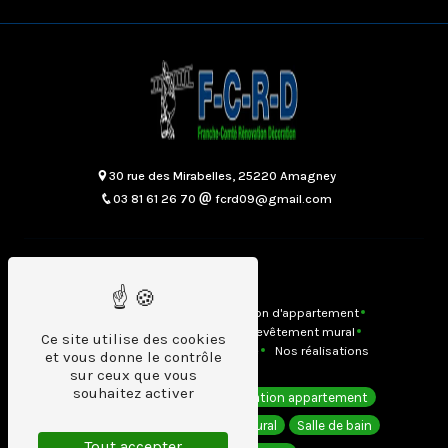
30 rue des Mirabelles, 25220 Amagney
03 81 61 26 70
fcrd09@gmail.com
Plan du site
Accueil
Contact
Rénovation d'appartement
Salles de bains
Cuisine
Revêtement mural
Ce site utilise des cookies
Revêtement de sol
Menuiserie
Nos réalisations
et vous donne le contrôle
sur ceux que vous
souhaitez activer
Revêtement de sol
Rénovation appartement
Décoration
Revêtement mural
Salle de bain
Tout accepter