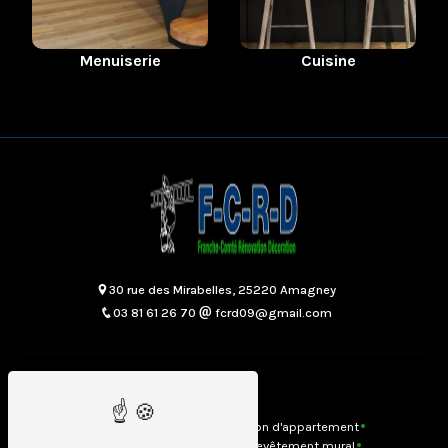
Menuiserie
Cuisine
30 rue des Mirabelles, 25220 Amagney
03 81 61 26 70
fcrd09@gmail.com
Plan du site
Accueil
Contact
Rénovation d'appartement
Salles de bains
Cuisine
Revêtement mural