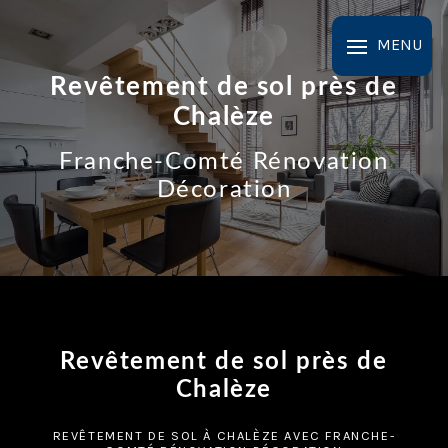
Panneau de gestion des cookies
MENU
Revêtement de sol près de
Chalèze
Franche-Comté Rénovation
Décoration
Revêtement de sol près de
Chalèze
REVÊTEMENT DE SOL À CHALÈZE AVEC FRANCHE-