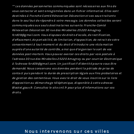
** Les données personnelles communiquées sont nécessaires aux fins de
vous contacter et sont enregistrées dans un fichier informatisé. Elles sont
destinées à Franche-Comté Rénovation Décoration et ses sous-traitants
dans le seul but de répondre à votre message. Les données collectées seront
communiquées aux seuls destinataires suivants: Franche-Comté
Rénovation Décoration 30 rue des Mirabelles 25220 Amagney
fcrd09@gmail.com. Vous disposez de droits d’accès, de rectification,
d’effacement, de portabilité, de limitation, d’opposition, de retrait de votre
consentement à tout moment et du droit d’introduire une réclamation
auprès d’une autorité de contrôle, ainsi que d’organiser le sort de vos
données post-mortem. Vous pouvez exercer ces droits par voie postale à
l'adresse 30 rue des Mirabelles 25220 Amagney ou par courrier électronique
à l'adresse fcrd09@gmail.com. Un justificatif d'identité pourra vous être
demandé. Nous conservons vos données pendant la période de prise de
contact puis pendant la durée de prescription légale aux fins probatoires et
de gestion des contentieux. Vous avez le droit de vous inscrire sur la liste
d'opposition au démarchage téléphonique, disponible à cette adresse:
Bloctel.gouv.fr
. Consultez le site cnil.fr pour plus d’informations sur vos
droits.
Nous intervenons sur ces villes