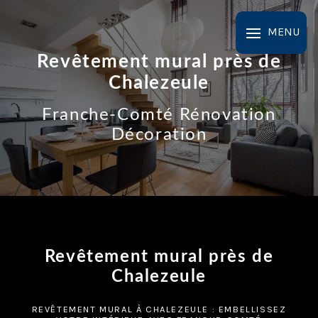
Panneau de gestion des cookies
MENU
Revêtement mural près de
Chalezeule
Franche-Comté Rénovation
Décoration
Revêtement mural près de
Chalezeule
REVÊTEMENT MURAL À CHALEZEULE : EMBELLISSEZ