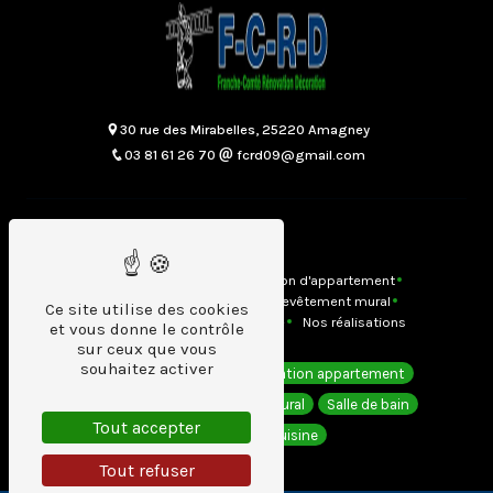
30 rue des Mirabelles, 25220 Amagney
03 81 61 26 70
fcrd09@gmail.com
Plan du site
Accueil
Contact
Rénovation d'appartement
Salles de bains
Cuisine
Revêtement mural
Ce site utilise des cookies
Revêtement de sol
Menuiserie
Nos réalisations
et vous donne le contrôle
sur ceux que vous
souhaitez activer
Revêtement de sol
Rénovation appartement
Décoration
Revêtement mural
Salle de bain
Tout accepter
Menuiserie
Cuisine
Tout refuser